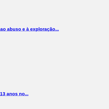
o abuso e à exploração...
13 anos no...