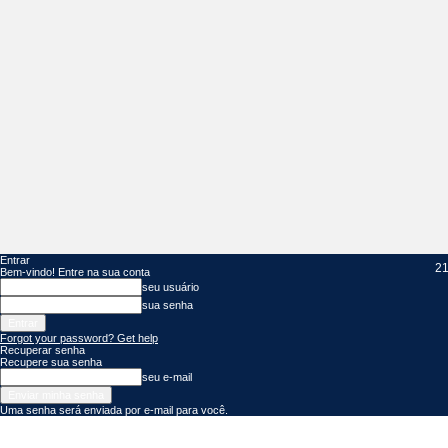
Entrar
21
Bem-vindo! Entre na sua conta
seu usuário
sua senha
Forgot your password? Get help
Recuperar senha
Recupere sua senha
seu e-mail
Uma senha será enviada por e-mail para você.