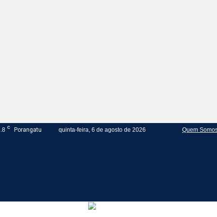
C
.8
Porangatu
quinta-feira, 6 de agosto de 2026
Quem Somo