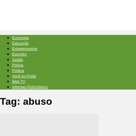
Economia
Educação
Entretenimento
Esportes
Saúde
Polícia
Política
Você no Portal
Web TV
Informes Publicitários
Tag: abuso