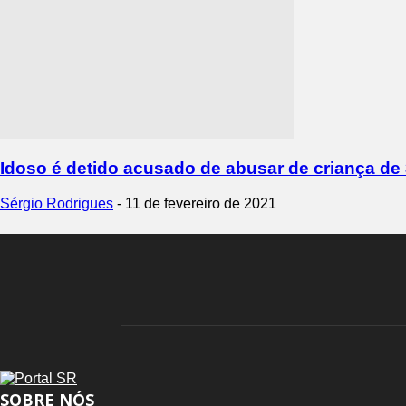
Idoso é detido acusado de abusar de criança de
Sérgio Rodrigues
-
11 de fevereiro de 2021
SOBRE NÓS